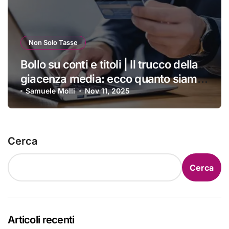
Non Solo Tasse
Bollo su conti e titoli | Il trucco della
giacenza media: ecco quanto siamo
costretti a pagare ogni anno
Samuele Molli
Nov 11, 2025
Cerca
Cerca
Articoli recenti