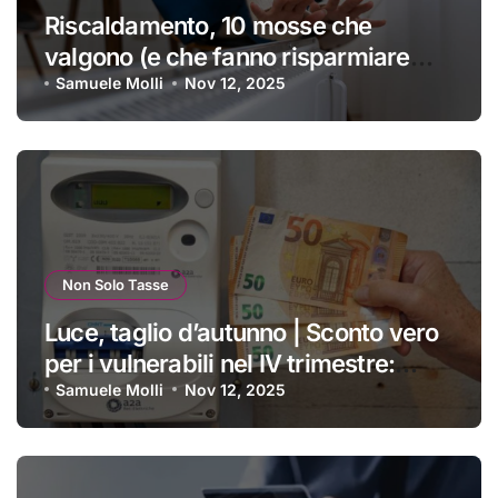
Riscaldamento, 10 mosse che
valgono (e che fanno risparmiare
tanti soldini) | I trucchi migliori per
Samuele Molli
Nov 12, 2025
passare un inverno spettacolare
Non Solo Tasse
Luce, taglio d’autunno | Sconto vero
per i vulnerabili nel IV trimestre:
ecco a chi si applica e come
Samuele Molli
Nov 12, 2025
ottenerlo