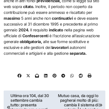
anche in altri fondi
previdenziali,
come si legge sul sito
web sopra
citato.
Inoltre, il periodo non coperto da
contribuzione può essere ammesso e riscattato per
massimo
5 anni anche non
continuativi
e deve essere
successivo al 31 dicembre 1995 e precedente al primo
gennaio
2024.
Il requisito
indicato
nella pagina web
ufficiale di
Confesercenti
è l’iscrizione all’assicurazione
generale
obbligatoria,
alle sue forme sostitutive e
esclusive e alle gestioni dei
lavoratori
autonomi
commerciali e artigiani e alla gestione
separata.
Navigazione
Ultima ora 104, dal 30
Mutuo casa, da oggi lo
settembre cambia
pagherai molto di più:
articoli
tutto: presenta
cambia il sistema di