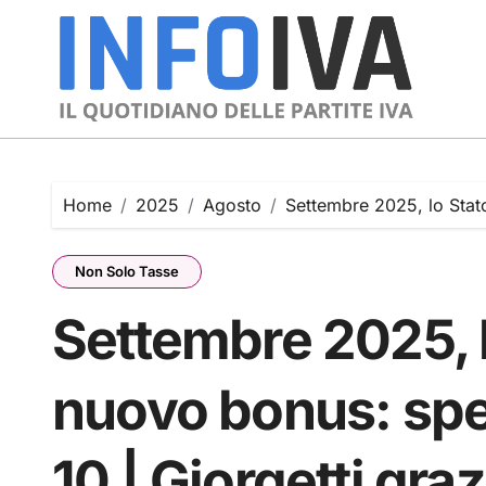
Skip
to
content
Home
2025
Agosto
Settembre 2025, lo Stato e
Non Solo Tasse
Settembre 2025, l
nuovo bonus: spett
10 | Giorgetti grazia