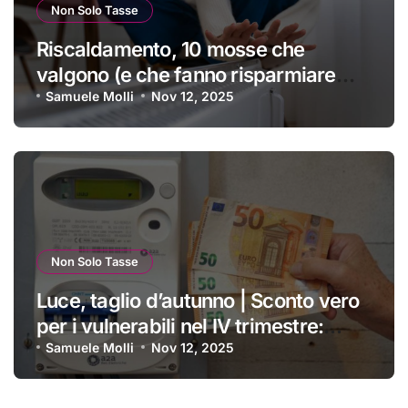
Non Solo Tasse
Riscaldamento, 10 mosse che
valgono (e che fanno risparmiare
tanti soldini) | I trucchi migliori per
Samuele Molli
Nov 12, 2025
passare un inverno spettacolare
Non Solo Tasse
Luce, taglio d’autunno | Sconto vero
per i vulnerabili nel IV trimestre:
ecco a chi si applica e come
Samuele Molli
Nov 12, 2025
ottenerlo