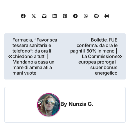
Navigazione
Farmacia, “Favorisca
Bollette, l’UE
tessera sanitaria e
conferma: da ora le
articoli
telefono”: da ora li
paghi il 50% in meno |
chiedono a tutti |
La Commissione
Mandano a casa un
europea proroga il
mare di ammalati a
super bonus
mani vuote
energetico
By
Nunzia G.