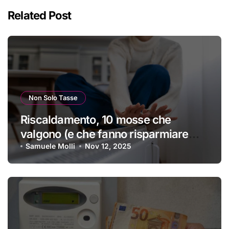
Related Post
Non Solo Tasse
Riscaldamento, 10 mosse che
valgono (e che fanno risparmiare
tanti soldini) | I trucchi migliori per
Samuele Molli
Nov 12, 2025
passare un inverno spettacolare