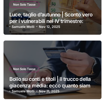
Non Solo Tasse
Luce, taglio d’autunno | Sconto vero
per i vulnerabili nel IV trimestre:
ecco a chi si applica e come
Samuele Molli
Nov 12, 2025
ottenerlo
Non Solo Tasse
Bollo su conti e titoli | Il trucco della
giacenza media: ecco quanto siamo
costretti a pagare ogni anno
Samuele Molli
Nov 11, 2025