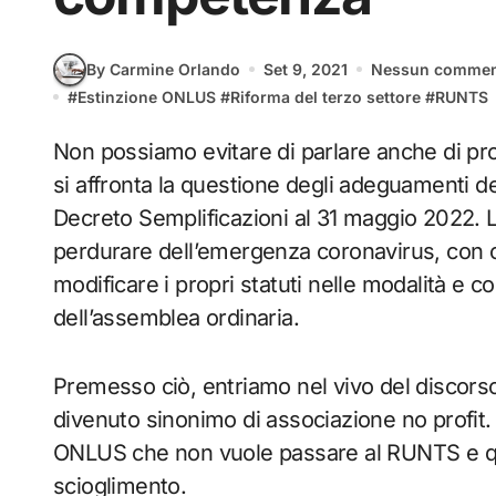
By Carmine Orlando
Set 9, 2021
Nessun comme
#
Estinzione ONLUS
#
Riforma del terzo settore
#
RUNTS
Non possiamo evitare di parlare anche di proroga, l’ultima della serie attualmente, quando
si affronta la questione degli adeguamenti d
Decreto Semplificazioni al 31 maggio 2022. L’
perdurare dell’emergenza coronavirus, con c
modificare i propri statuti nelle modalità e 
dell’assemblea ordinaria.
Premesso ciò, entriamo nel vivo del discors
divenuto sinonimo di associazione no profit. 
ONLUS che non vuole passare al RUNTS e qua
scioglimento.