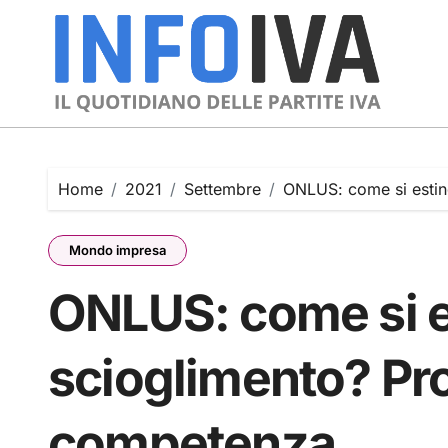
Skip
to
content
Home
2021
Settembre
ONLUS: come si estin
Mondo impresa
ONLUS: come si e
scioglimento? Pr
competenza