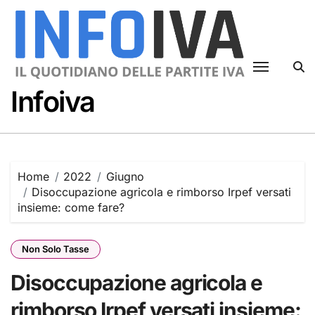
Skip
to
content
Infoiva
Home
2022
Giugno
Disoccupazione agricola e rimborso Irpef versati
insieme: come fare?
Non Solo Tasse
Disoccupazione agricola e
rimborso Irpef versati insieme: