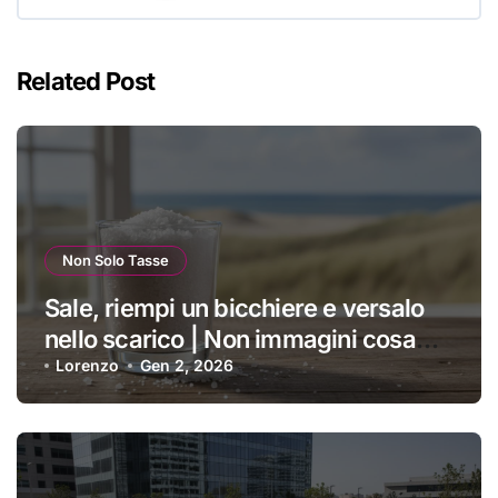
Related Post
Non Solo Tasse
Sale, riempi un bicchiere e versalo
nello scarico | Non immagini cosa
succede: sappi solo che rimarrai di
Lorenzo
Gen 2, 2026
stucco