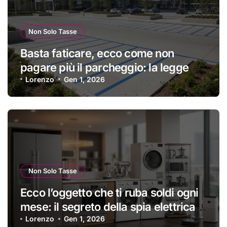
Non Solo Tasse
Basta faticare, ecco come non
pagare più il parcheggio: la legge
poco nota ti dà ragione | I vigili non lo
Lorenzo
Gen 1, 2026
dicono a nessuno
Non Solo Tasse
Ecco l’oggetto che ti ruba soldi ogni
mese: il segreto della spia elettrica
che devi staccare subito | Risparmi
Lorenzo
Gen 1, 2026