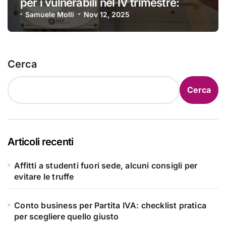
per i vulnerabili nel IV trimestre:
ecco a chi si applica e come
Samuele Molli
Nov 12, 2025
ottenerlo
Cerca
Cerca
Articoli recenti
Affitti a studenti fuori sede, alcuni consigli per
evitare le truffe
Conto business per Partita IVA: checklist pratica
per scegliere quello giusto