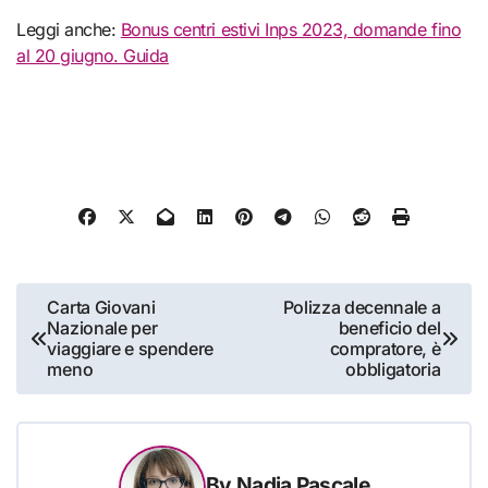
Leggi anche:
Bonus centri estivi Inps 2023, domande fino
al 20 giugno. Guida
Navigazione
Carta Giovani
Polizza decennale a
Nazionale per
beneficio del
articoli
viaggiare e spendere
compratore, è
meno
obbligatoria
By
Nadia Pascale