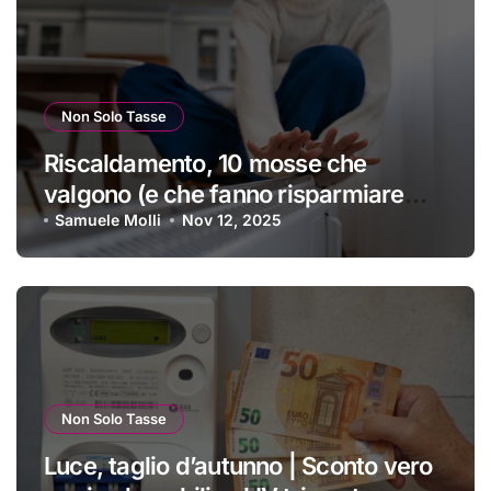
Non Solo Tasse
Riscaldamento, 10 mosse che
valgono (e che fanno risparmiare
tanti soldini) | I trucchi migliori per
Samuele Molli
Nov 12, 2025
passare un inverno spettacolare
Non Solo Tasse
Luce, taglio d’autunno | Sconto vero