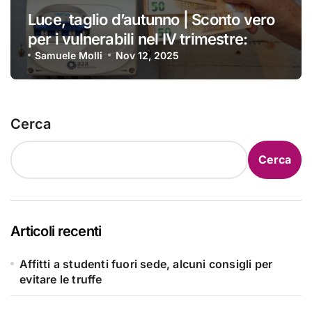
Luce, taglio d’autunno | Sconto vero
per i vulnerabili nel IV trimestre:
ecco a chi si applica e come
Samuele Molli
Nov 12, 2025
ottenerlo
Cerca
Cerca
Articoli recenti
Affitti a studenti fuori sede, alcuni consigli per
evitare le truffe