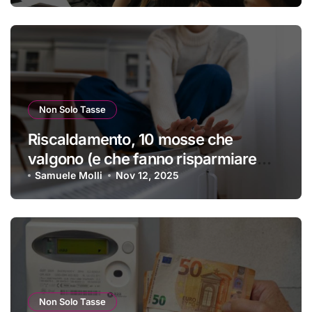
Non Solo Tasse
Riscaldamento, 10 mosse che
valgono (e che fanno risparmiare
tanti soldini) | I trucchi migliori per
Samuele Molli
Nov 12, 2025
passare un inverno spettacolare
Non Solo Tasse