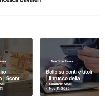
asse
Non Solo Tasse
lio
Bollo su conti e titoli
o | Sconto
| Il trucco della
i vulnerabili
lli
giacenza media:
Samuele Molli
25
Nov 11, 2025
imestre:
ecco quanto siamo
i si applica
costretti a pagare
ttenerlo
ogni anno