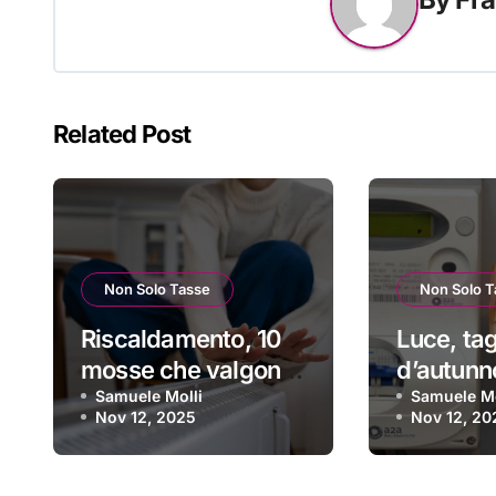
Related Post
Non Solo Tasse
Non Solo T
Riscaldamento, 10
Luce, tag
mosse che valgono
d’autunn
(e che fanno
Samuele Molli
vero per 
Samuele Mo
Nov 12, 2025
Nov 12, 20
risparmiare tanti
nel IV tr
soldini) | I trucchi
ecco a ch
migliori per passare
e come o