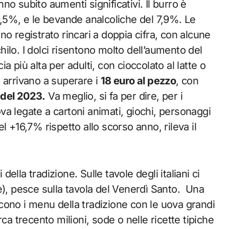
nno subito aumenti significativi. Il burro è
9,5%, e le bevande analcoliche del 7,9%.
Le
o registrato rincari a doppia cifra, con alcune
ilo. I dolci risentono molto dell’aumento del
 più alta per adulti, con cioccolato al latte o
 arrivano a superare i
18 euro al pezzo
, con
i del 2023.
Va meglio, si fa per dire, per i
uova legate a cartoni animati, giochi, personaggi
l +16,7% rispetto allo scorso anno, rileva il
lla tradizione. Sulle tavole degli italiani ci
e), pesce sulla tavola del Venerdì Santo. Una
ncono i menu della tradizione con le uova grandi
ca trecento milioni, sode o nelle ricette tipiche