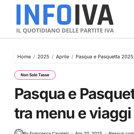
Skip
to
content
Home
2025
Aprile
Pasqua e Pasquetta 2025, 
Non Solo Tasse
Pasqua e Pasquet
tra menu e viaggi i
By Francesca Cavaleri
Apr 20, 2025
Nessun co