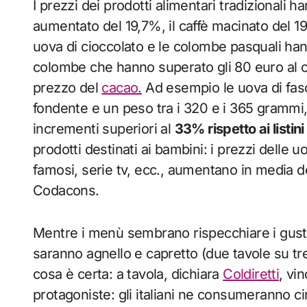
I prezzi dei prodotti alimentari tradizionali ha
aumentato del 19,7%, il caffè macinato del 1
uova di cioccolato e le colombe pasquali hann
colombe che hanno superato gli 80 euro al ch
prezzo del
cacao.
Ad esempio le uova di fascia
fondente e un peso tra i 320 e i 365 grammi,
incrementi superiori al
33% rispetto ai listin
prodotti destinati ai bambini: i prezzi delle 
famosi, serie tv, ecc., aumentano in media de
Codacons.
Mentre i menù sembrano rispecchiare i gusti de
saranno agnello e capretto (due tavole su tr
cosa è certa: a tavola, dichiara
Coldiretti
, vi
protagoniste: gli italiani ne consumeranno cir