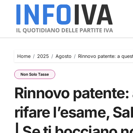
Skip
to
content
Home
2025
Agosto
Rinnovo patente: a questa
Non Solo Tasse
Rinnovo patente: 
rifare l’esame, Sa
| Se ti bocciano n