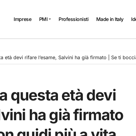
Imprese
PMI
Professionisti
Made in Italy
Id
 età devi rifare l’esame, Salvini ha già firmato | Se ti bocc
a questa età devi
lvini ha già firmato
on guidi più a vita